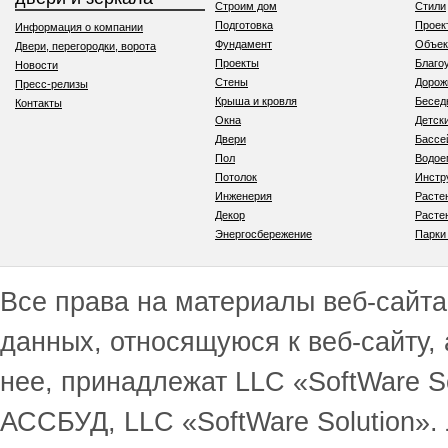
Строим дом
Стили
Подготовка
Проек
Информация о компании
Фундамент
Объек
Двери, перегородки, ворота
Проекты
Благо
Новости
Стены
Дорож
Пресс-релизы
Крыша и кровля
Бесед
Контакты
Окна
Детск
Двери
Бассе
Пол
Водо
Потолок
Инстр
Инженерия
Расте
Декор
Расте
Энергосбережение
Парки
Все права на материалы веб-сайта 
данных, относящуюся к веб-сайту,
нее, принадлежат LLC «SoftWare S
АССБУД, LLC «SoftWare Solution».