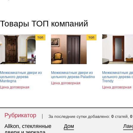
Товары ТОП компаний
топ
топ
Межкомнатные двери из
Межкомнатные двери из
Межкомнатные дв
цельного дерева
цельного дерева Paladino
цельного дерева 
Mantegna
Trendy
Цена договорная
Цена договорная
Цена договорная
Рубрикатор
За последние сутки добавлено:
0
статей,
0
Allkon, стеклянные
Дом
Ла
двери и зеркала