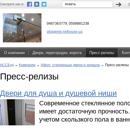
Смотрите нас в:
0487363779, 0508881238
otragenie.nethouse.ua
О компании
Двери, перегородки, ворота
Пресс-релизы
Конт
АССБуд
→
Компании
→
Allkon, стеклянные двери и зеркала
→
Пресс-релизы
Пресс-релизы
Двери для душа и душевой ниши
Современное стеклянное поло
имеет достаточную прочность.
учетом скользкого пола в ванн