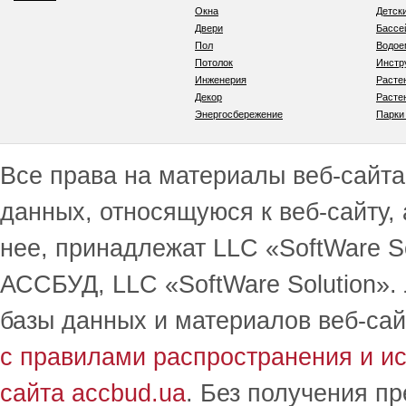
Окна
Детск
Двери
Бассе
Пол
Водо
Потолок
Инстр
Инженерия
Расте
Декор
Расте
Энергосбережение
Парки
Все права на материалы веб-сайта 
данных, относящуюся к веб-сайту,
нее, принадлежат LLC «SoftWare S
АССБУД, LLC «SoftWare Solution».
базы данных и материалов веб-сай
с правилами распространения и и
сайта accbud.ua
. Без получения п