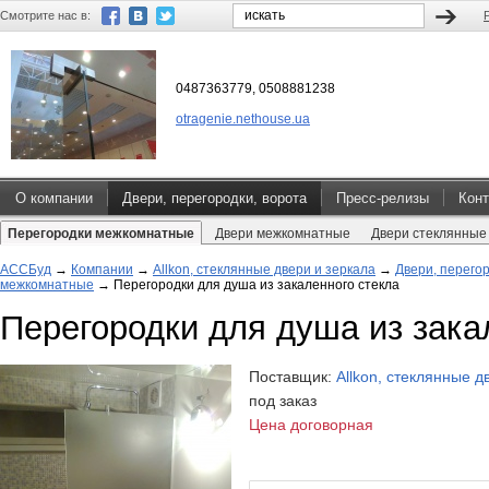
Смотрите нас в:
0487363779, 0508881238
otragenie.nethouse.ua
О компании
Двери, перегородки, ворота
Пресс-релизы
Конт
Перегородки межкомнатные
Двери межкомнатные
Двери стеклянные
АССБуд
→
Компании
→
Allkon, стеклянные двери и зеркала
→
Двери, перегор
межкомнатные
→
Перегородки для душа из закаленного стекла
Перегородки для душа из зака
Поставщик:
Allkon, стеклянные д
под заказ
Цена договорная