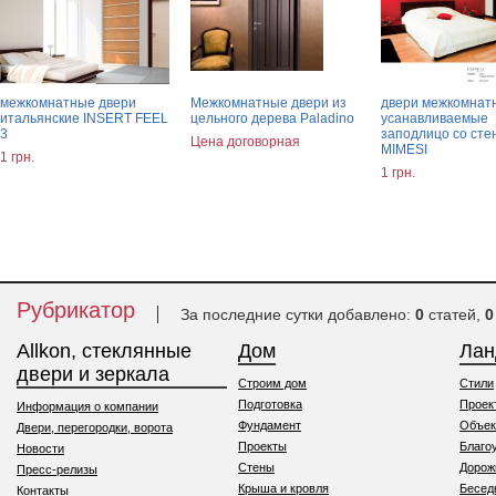
межкомнатные двери
Межкомнатные двери из
двери межкомнат
итальянские INSERT FEEL
цельного дерева Paladino
усанавливаемые
3
заподлицо со сте
Цена договорная
MIMESI
1 грн.
1 грн.
Рубрикатор
За последние сутки добавлено:
0
статей,
0
Allkon, стеклянные
Дом
Ла
двери и зеркала
Строим дом
Стили
Подготовка
Проек
Информация о компании
Фундамент
Объек
Двери, перегородки, ворота
Проекты
Благо
Новости
Стены
Дорож
Пресс-релизы
Крыша и кровля
Бесед
Контакты